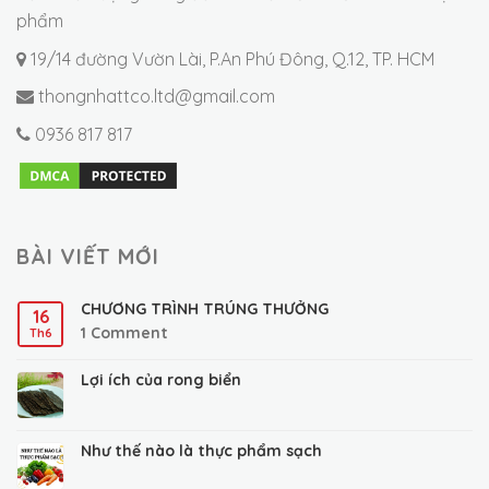
phẩm
19/14 đường Vườn Lài, P.An Phú Đông, Q.12, TP. HCM
thongnhattco.ltd@gmail.com
0936 817 817
BÀI VIẾT MỚI
CHƯƠNG TRÌNH TRÚNG THƯỞNG
16
1
Comment
Th6
Lợi ích của rong biển
Như thế nào là thực phẩm sạch