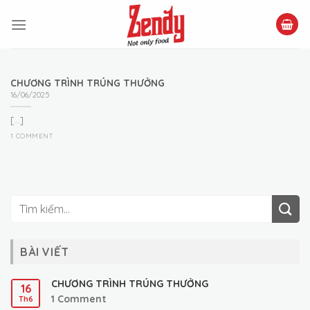
Skip
to
content
CHƯƠNG TRÌNH TRÚNG THƯỞNG
16/06/2025
[...]
1 COMMENT
BÀI VIẾT
CHƯƠNG TRÌNH TRÚNG THƯỞNG
16
1
Comment
Th6