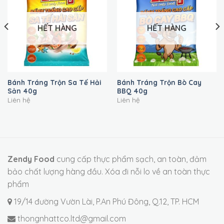
HẾT HÀNG
HẾT HÀNG
Bánh Tráng Trộn Sa Tế Hải
Bánh Tráng Trộn Bò Cay
Sản 40g
BBQ 40g
Liên hệ
Liên hệ
Zendy Food
cung cấp thực phẩm sạch, an toàn, đảm
bảo chất lượng hàng đầu. Xóa đi nỗi lo về an toàn thực
phẩm
19/14 đường Vườn Lài, P.An Phú Đông, Q.12, TP. HCM
thongnhattco.ltd@gmail.com