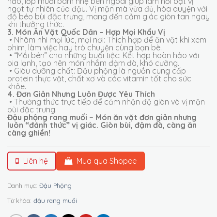
hảo, lớp muối bám nhẹ bên ngoài giúp làm nổi bật vị
ngọt tự nhiên của đậu. Vị mặn mà vừa đủ, hòa quyện với
độ béo bùi đặc trưng, mang đến cảm giác giòn tan ngay
khi thưởng thức.
3. Món Ăn Vặt Quốc Dân – Hợp Mọi Khẩu Vị
• Nhâm nhi mọi lúc, mọi nơi: Thích hợp để ăn vặt khi xem
phim, làm việc hay trò chuyện cùng bạn bè.
• “Mồi bén” cho những buổi tiệc: Kết hợp hoàn hảo với
bia lạnh, tạo nên món nhắm đậm đà, khó cưỡng.
• Giàu dưỡng chất: Đậu phộng là nguồn cung cấp
protein thực vật, chất xơ và các vitamin tốt cho sức
khỏe.
4. Đơn Giản Nhưng Luôn Được Yêu Thích
• Thưởng thức trực tiếp để cảm nhận độ giòn và vị mặn
bùi đặc trưng.
Đậu phộng rang muối – Món ăn vặt đơn giản nhưng
luôn “đánh thức” vị giác. Giòn bùi, đậm đà, càng ăn
càng ghiền!
Liên hệ
Mua qua Shopee
Danh mục:
Đậu Phộng
Từ khóa:
đậu rang muối