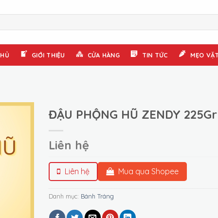
CHỦ
GIỚI THIỆU
CỬA HÀNG
TIN TỨC
MẸO VẶ
ĐẬU PHỘNG HŨ ZENDY 225Gr
Liên hệ
Liên hệ
Mua qua Shopee
Danh mục:
Bánh Tráng