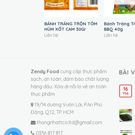
+
+
ráng Trộn Muối
BÁNH TRÁNG TRỘN TÔM
Bánh Tráng T
o Cấp 20g
HÙM XỐT CAM 30Gr
BBQ 40g
Liên hệ
Liên hệ
Zendy Food
cung cấp thực phẩm
BÀI 
sạch, an toàn, đảm bảo chất lượng
hàng đầu. Xóa đi nỗi lo về an toàn
16
thực phẩm
Th6
19/14 đường Vườn Lài, P.An Phú
Đông, Q.12, TP. HCM
thongnhattco.ltd@gmail.com
0936 817 817