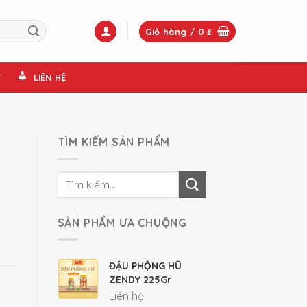
Giỏ hàng /
0
₫
T
LIÊN HỆ
TÌM KIẾM SẢN PHẨM
Tìm
kiếm:
SẢN PHẨM ƯA CHUỘNG
ĐẬU PHỘNG HŨ
ZENDY 225Gr
Liên hệ