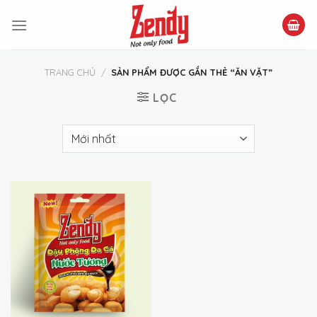
Skip
to
content
TRANG CHỦ
/
SẢN PHẨM ĐƯỢC GẮN THẺ “ĂN VẶT”
LỌC