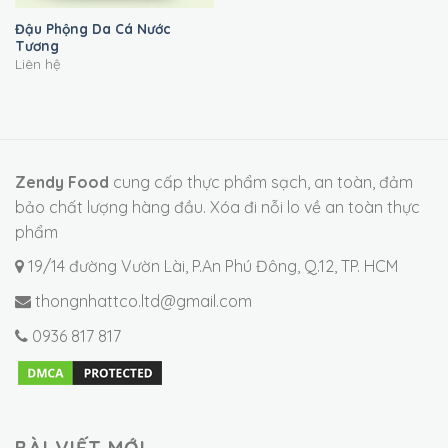
Đậu Phộng Da Cá Nước
Tương
Liên hệ
Zendy Food
cung cấp thực phẩm sạch, an toàn, đảm
bảo chất lượng hàng đầu. Xóa đi nỗi lo về an toàn thực
phẩm
19/14 đường Vườn Lài, P.An Phú Đông, Q.12, TP. HCM
thongnhattco.ltd@gmail.com
0936 817 817
BÀI VIẾT MỚI