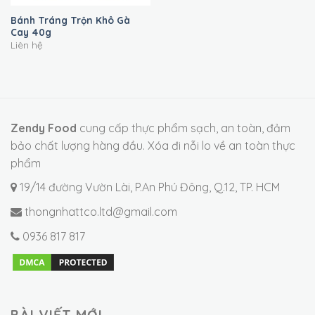
Bánh Tráng Trộn Khô Gà
Cay 40g
Liên hệ
Zendy Food
cung cấp thực phẩm sạch, an toàn, đảm
bảo chất lượng hàng đầu. Xóa đi nỗi lo về an toàn thực
phẩm
19/14 đường Vườn Lài, P.An Phú Đông, Q.12, TP. HCM
thongnhattco.ltd@gmail.com
0936 817 817
BÀI VIẾT MỚI