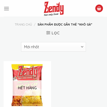
Skip
to
content
TRANG CHỦ
/
SẢN PHẨM ĐƯỢC GẮN THẺ “KHÔ GÀ”
LỌC
HẾT HÀNG