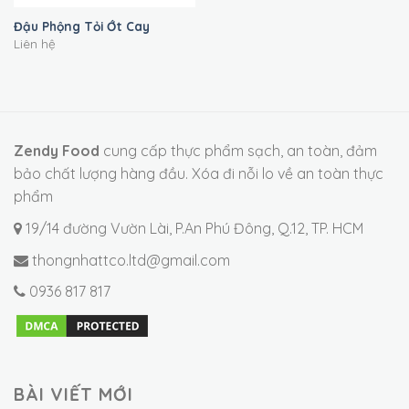
Đậu Phộng Tỏi Ớt Cay
Liên hệ
Zendy Food
cung cấp thực phẩm sạch, an toàn, đảm
bảo chất lượng hàng đầu. Xóa đi nỗi lo về an toàn thực
phẩm
19/14 đường Vườn Lài, P.An Phú Đông, Q.12, TP. HCM
thongnhattco.ltd@gmail.com
0936 817 817
BÀI VIẾT MỚI