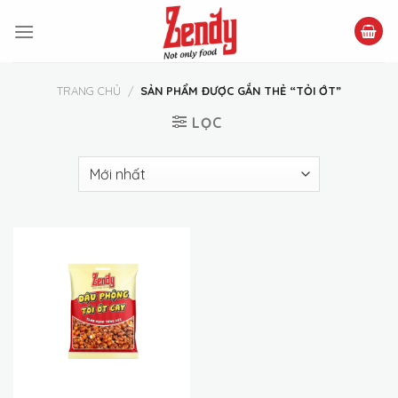
Skip
to
content
TRANG CHỦ
/
SẢN PHẨM ĐƯỢC GẮN THẺ “TỎI ỚT”
LỌC