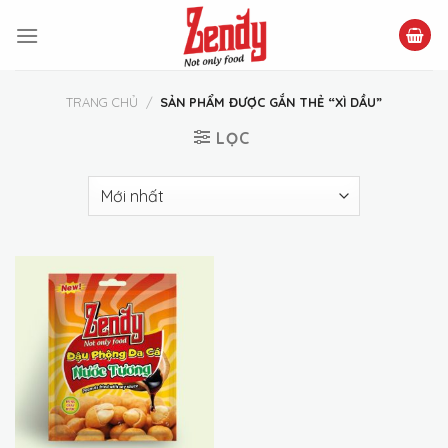
Skip
to
content
TRANG CHỦ
/
SẢN PHẨM ĐƯỢC GẮN THẺ “XÌ DẦU”
LỌC