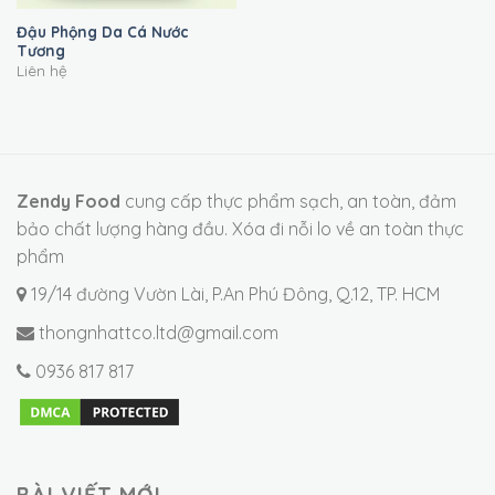
Đậu Phộng Da Cá Nước
Tương
Liên hệ
Zendy Food
cung cấp thực phẩm sạch, an toàn, đảm
bảo chất lượng hàng đầu. Xóa đi nỗi lo về an toàn thực
phẩm
19/14 đường Vườn Lài, P.An Phú Đông, Q.12, TP. HCM
thongnhattco.ltd@gmail.com
0936 817 817
BÀI VIẾT MỚI